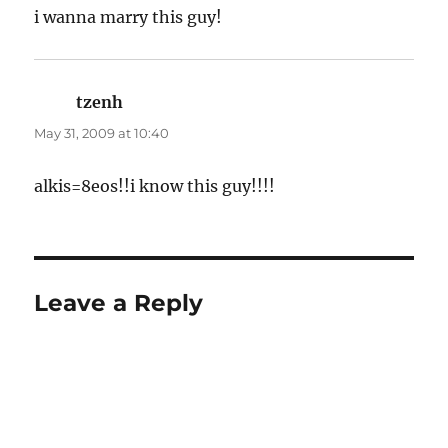
i wanna marry this guy!
tzenh
says:
May 31, 2009 at 10:40
alkis=8eos!!i know this guy!!!!
Leave a Reply