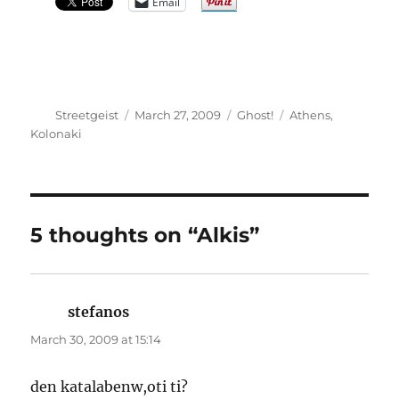
Email
Author
Posted
Categories
Tags
Streetgeist
March 27, 2009
Ghost!
Athens
,
on
Kolonaki
5 thoughts on “Alkis”
stefanos
says:
March 30, 2009 at 15:14
den katalabenw,oti ti?